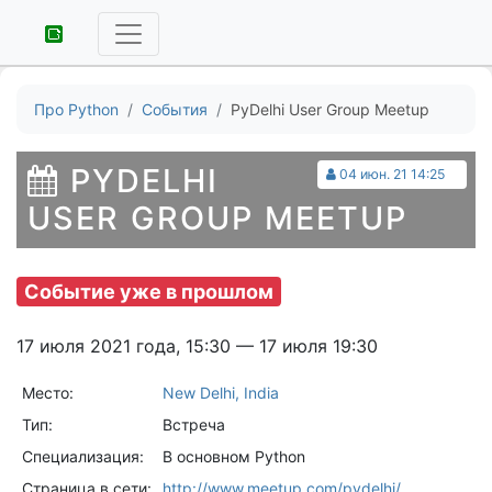
Про Python
События
PyDelhi User Group Meetup
PYDELHI
04 июн. 21 14:25
USER GROUP MEETUP
Событие уже в прошлом
17 июля 2021 года, 15:30 — 17 июля 19:30
Место:
New Delhi, India
Тип:
Встреча
Специализация:
В основном Python
Страница в сети:
http://www.meetup.com/pydelhi/