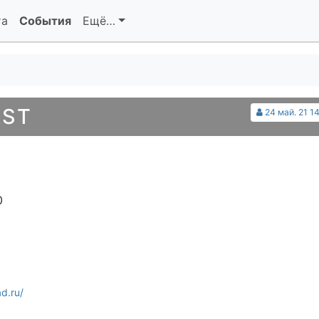
та
События
Ещё…
AST
24 май. 21 1
0
d.ru/