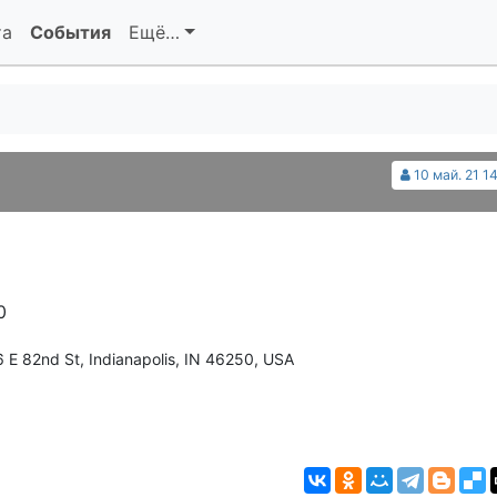
та
События
Ещё…
10 май. 21 1
0
 E 82nd St, Indianapolis, IN 46250, USA