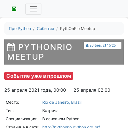
Про Python
События
PythOnRio Meetup
PYTHONRIO
26 фев. 21 15:25
MEETUP
Событие уже в прошлом
25 апреля 2021 года, 00:00 — 25 апреля 02:00
Место:
Rio de Janeiro, Brazil
Тип:
Встреча
Специализация:
В основном Python
Страница в сети:
http://pythonrio.python.org.br/