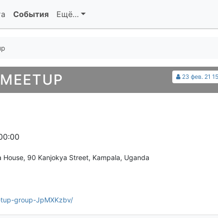
та
События
Ещё…
up
 MEETUP
23 фев. 21 1
00:00
ya House, 90 Kanjokya Street, Kampala, Uganda
etup-group-JpMXKzbv/