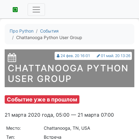
Про Python
События
Chattanooga Python User Group
24 фев. 20 16:01
01 май. 20 13:26
CHATTANOOGA PYTHON
USER GROUP
Событие уже в прошлом
21 марта 2020 года, 05:00 — 21 марта 07:00
Место:
Chattanooga, TN, USA
Тип:
Встреча