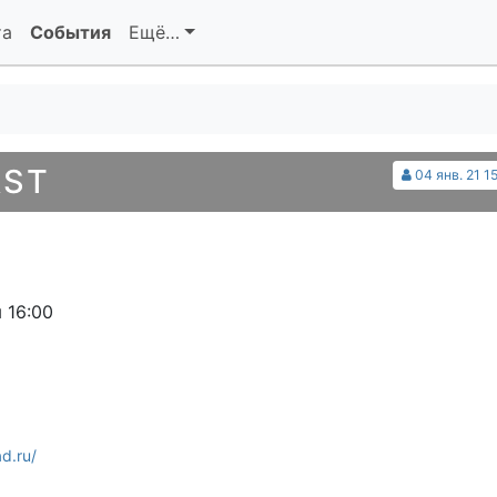
та
События
Ещё…
AST
04 янв. 21 1
 16:00
d.ru/