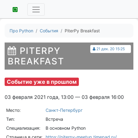
Про Python
События
PiterPy Breakfast
PITERPY
21 дек. 20 15:25
BREAKFAST
Событие уже в прошлом
03 февраля 2021 года, 13:00 — 03 февраля 16:00
Место:
Санкт-Петербург
Тип:
Встреча
Специализация:
В основном Python
Страница в сети:
https://piterpy-meetup.timepad.ru/