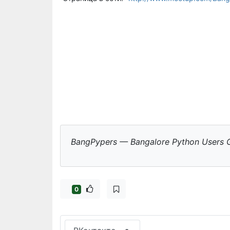
BangPypers — Bangalore Python Users Gr
0