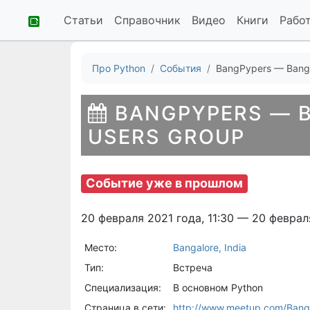
Статьи
Справочник
Видео
Книги
Рабо
Про Python
События
BangPypers — Banga
BANGPYPERS — 
USERS GROUP
Событие уже в прошлом
20 февраля 2021 года, 11:30 — 20 феврал
Место:
Bangalore, India
Тип:
Встреча
Специализация:
В основном Python
Страница в сети:
http://www.meetup.com/Bang