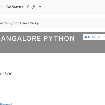
та
События
Ещё…
lore Python Users Group
BANGALORE PYTHON
17 дек. 20 1
я 15:30
Pypers/