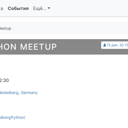
та
События
Ещё…
Meetup
HON MEETUP
15 дек. 20 1
2:30
 Heidelberg, Germany
elbergPython/