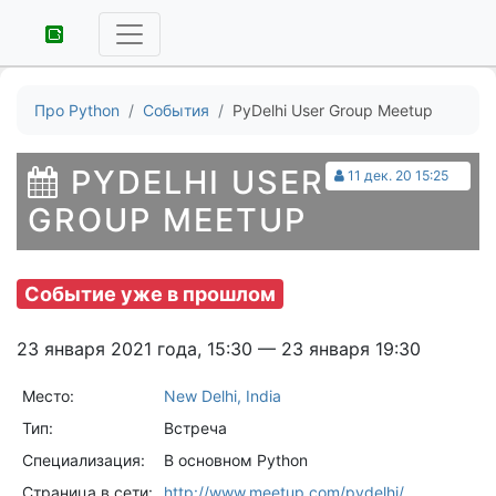
Про Python
События
PyDelhi User Group Meetup
PYDELHI USER
11 дек. 20 15:25
GROUP MEETUP
Событие уже в прошлом
23 января 2021 года, 15:30 — 23 января 19:30
Место:
New Delhi, India
Тип:
Встреча
Специализация:
В основном Python
Страница в сети:
http://www.meetup.com/pydelhi/