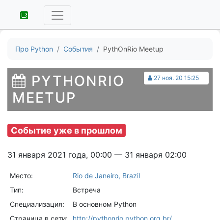
Про Python
События
PythOnRio Meetup
PYTHONRIO
27 ноя. 20 15:25
MEETUP
Событие уже в прошлом
31 января 2021 года, 00:00 — 31 января 02:00
Место:
Rio de Janeiro, Brazil
Тип:
Встреча
Специализация:
В основном Python
Страница в сети:
http://pythonrio.python.org.br/