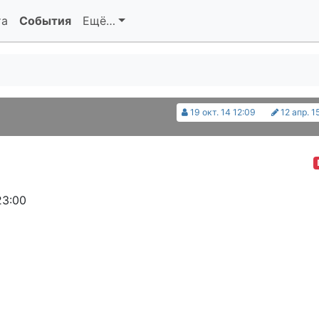
та
События
Ещё…
19 окт. 14 12:09
12 апр. 1
23:00