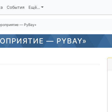
та
События
Ещё…
ероприятие — PyBay»
ОПРИЯТИЕ — PYBAY»