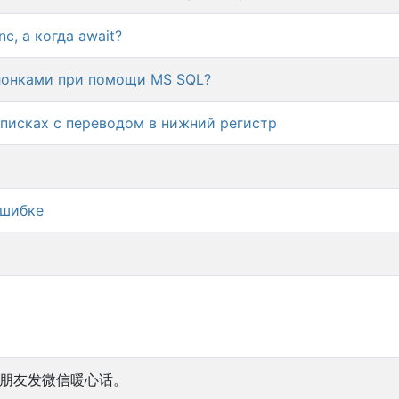
c, а когда await?
олонками при помощи MS SQL?
списках с переводом в нижний регистр
ошибке
女朋友发微信暖心话。