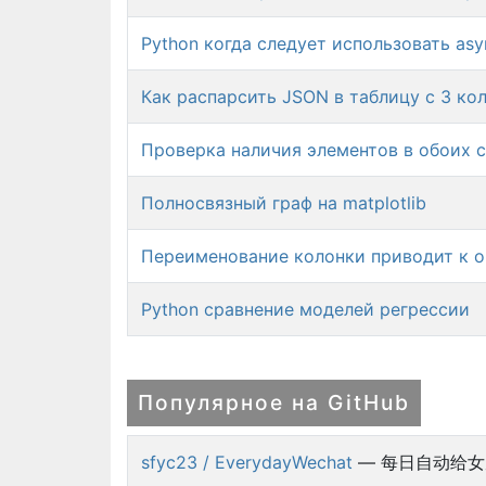
Python когда следует использовать asyn
Как распарсить JSON в таблицу с 3 к
Проверка наличия элементов в обоих 
Полносвязный граф на matplotlib
Переименование колонки приводит к 
Python cравнение моделей регрессии
Популярное на GitHub
sfyc23 / EverydayWechat
— 每日自动给