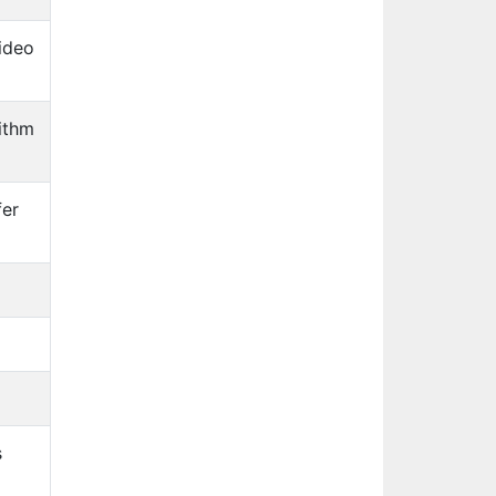
ideo
ithm
fer
s