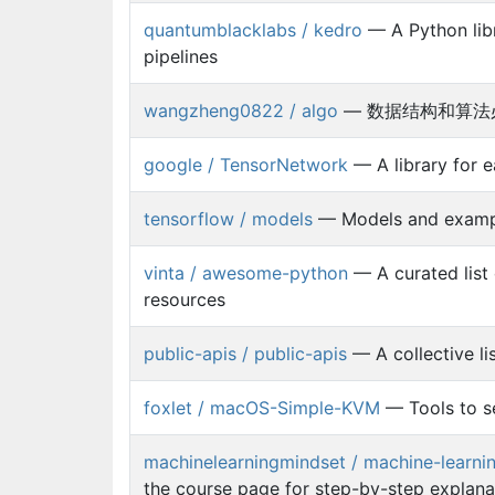
quantumblacklabs / kedro
— A Python libr
pipelines
wangzheng0822 / algo
— 数据结构和算法
google / TensorNetwork
— A library for e
tensorflow / models
— Models and exampl
vinta / awesome-python
— A curated list
resources
public-apis / public-apis
— A collective li
foxlet / macOS-Simple-KVM
— Tools to s
machinelearningmindset / machine-learni
the course page for step-by-step explana