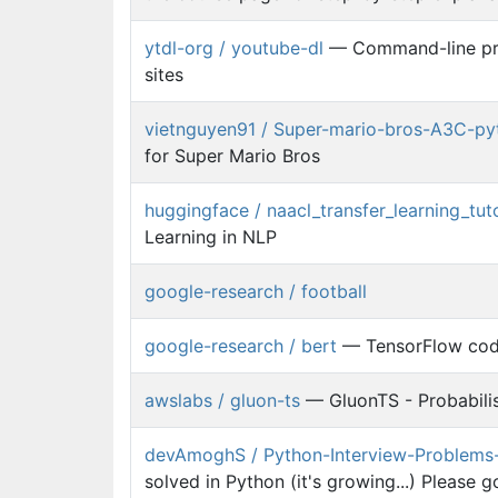
ytdl-org / youtube-dl
— Command-line pro
sites
vietnguyen91 / Super-mario-bros-A3C-py
for Super Mario Bros
huggingface / naacl_transfer_learning_tuto
Learning in NLP
google-research / football
google-research / bert
— TensorFlow code
awslabs / gluon-ts
— GluonTS - Probabilis
devAmoghS / Python-Interview-Problems-
solved in Python (it's growing...) Please