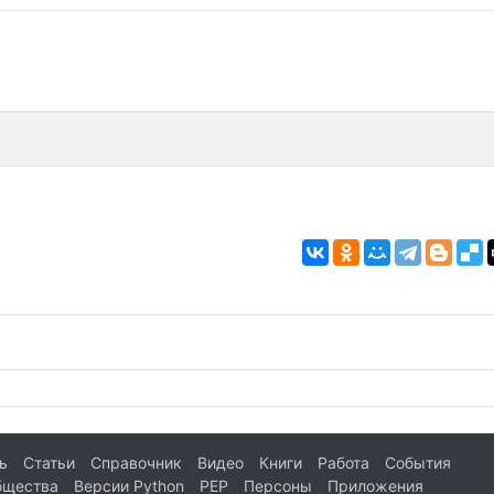
ь
Статьи
Справочник
Видео
Книги
Работа
События
бщества
Версии Python
PEP
Персоны
Приложения