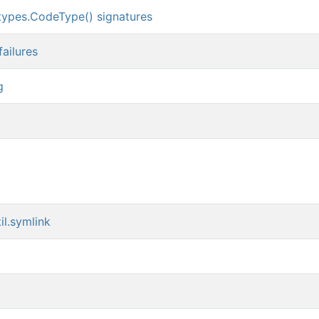
types.CodeType() signatures
ailures
g
il.symlink