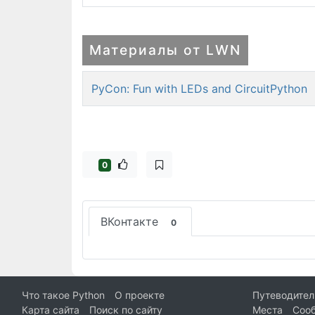
Материалы от LWN
PyCon: Fun with LEDs and CircuitPython
0
ВКонтакте
0
Что такое Python
О проекте
Путеводител
Карта сайта
Поиск по сайту
Места
Соо