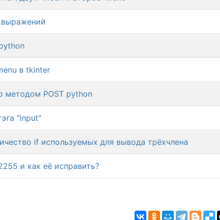
 выражений
python
enu в tkinter
р методом POST python
эга "input"
ичество if используемых для вывода трёхчлена
 2255 и как её исправить?