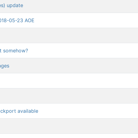
es) update
2018-05-23 AOE
 it somehow?
ages
ckport available