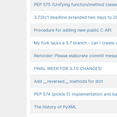
PEP 575 (Unifying function/method class
3.7.0rc1 deadline extended two days to 
Procedure for adding new public C API
My fork lacks a 3.7 branch - can I create
Reminder: Please elaborate commit mess
FINAL WEEK FOR 3.7.0 CHANGES!
Add __reversed__ methods for dict
PEP 574 (pickle 5) implementation and ba
The history of PyXML