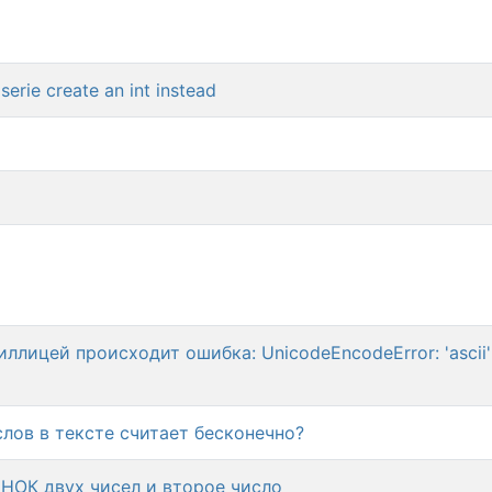
serie create an int instead
ллицей происходит ошибка: UnicodeEncodeError: 'ascii'
лов в тексте считает бесконечно?
 НОК двух чисел и второе число