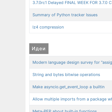
3.7.0rc1 Delayed FINAL WEEK FOR 3.7.0
Summary of Python tracker Issues
lz4 compression
Идеи
Modern language design survey for "assi
String and bytes bitwise operations
Make asyncio.get_event_loop a builtin
Allow multiple imports from a package wh
Meta-PEP about built-in functions