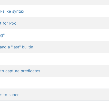
l-alike syntax
t for Pool
ng"
d a "last" builtin
to capture predicates
s to super