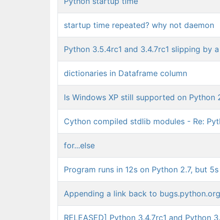
Python startup time
startup time repeated? why not daemon
Python 3.5.4rc1 and 3.4.7rc1 slipping by a
dictionaries in Dataframe column
Is Windows XP still supported on Python 
Cython compiled stdlib modules - Re: Pyt
for...else
Program runs in 12s on Python 2.7, but 5
Appending a link back to bugs.python.org
RELEASED] Python 3.4.7rc1 and Python 3.