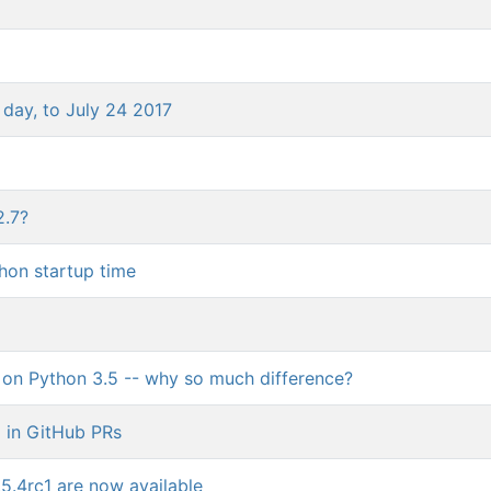
 day, to July 24 2017
2.7?
hon startup time
s on Python 3.5 -- why so much difference?
 in GitHub PRs
5.4rc1 are now available