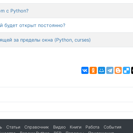
om с Python?
ый будет открыт постоянно?
щей за пределы окна (Python, curses)
ь
Статьи
Справочник
Видео
Книги
Работа
События