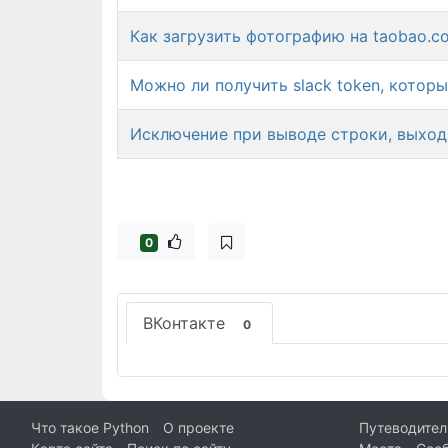
Как загрузить фотографию на taobao.c
Можно ли получить slack token, котор
Исключение при выводе строки, выходя
0
ВКонтакте
0
Что такое Python
О проекте
Путеводител